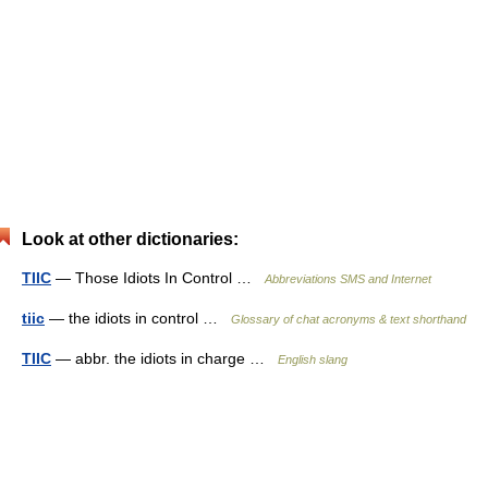
Look at other dictionaries:
TIIC
— Those Idiots In Control …
Abbreviations SMS and Internet
tiic
— the idiots in control …
Glossary of chat acronyms & text shorthand
TIIC
— abbr. the idiots in charge …
English slang