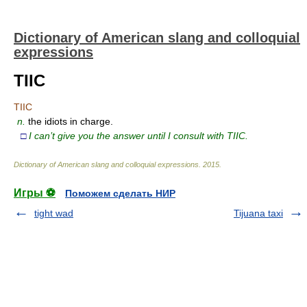
Dictionary of American slang and colloquial
expressions
TIIC
TIIC
n.
the idiots in charge.
□
I can’t give you the answer until I consult with TIIC.
Dictionary of American slang and colloquial expressions
.
2015
.
Игры ⚽
Поможем сделать НИР
tight wad
Tijuana taxi